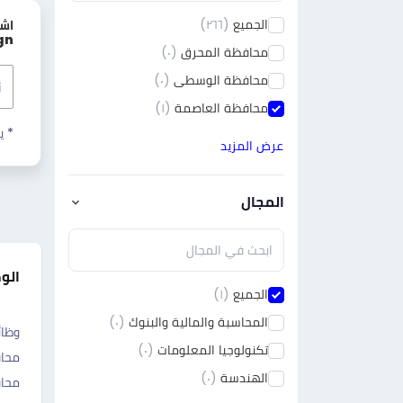
الجميع
(٢٦٦)
اش
gn
محافظة المحرق
(٠)
محافظة الوسطى
(٠)
محافظة العاصمة
(١)
* ي
عرض المزيد
المجال
الو
الجميع
(١)
المحاسبة والمالية والبنوك
(٠)
وظائ
تكنولوجيا المعلومات
(٠)
محا
الهندسة
(٠)
محاف