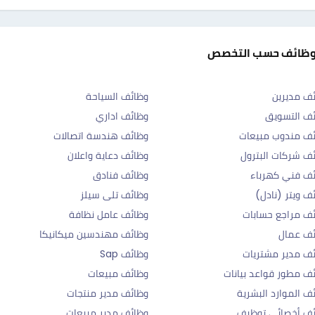
وظائف حسب التخصص
ف مديرين
وظائف السياحة
ف التسويق
وظائف اداري
ف مندوب مبيعات
وظائف هندسة اتصالات
ف شركات البترول
وظائف دعاية واعلان
ف فني كهرباء
وظائف فنادق
ف ويتر (نادل)
وظائف تلى سيلز
ف مراجع حسابات
وظائف عامل نظافة
ئف عمال
وظائف مهندسين ميكانيكا
ف مدير مشتريات
وظائف Sap
ف مطور قواعد بيانات
وظائف مبيعات
ف الموارد البشرية
وظائف مدير منتجات
ئف أخصائي توظيف
وظائف مدير مبيعات