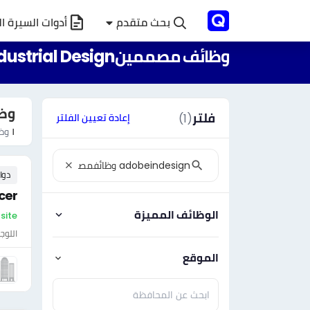
بحث متقدم
أدوات السيرة ال
وظائف مصممينIndustrial Design - محافظة العاصمة البحرين
وظائف مص
فلتر
(1)
إعادة تعيين الفلتر
١
وظا
دوا
cer
الوظائف المميزة
On-site - البحرين
اللوج
الموقع