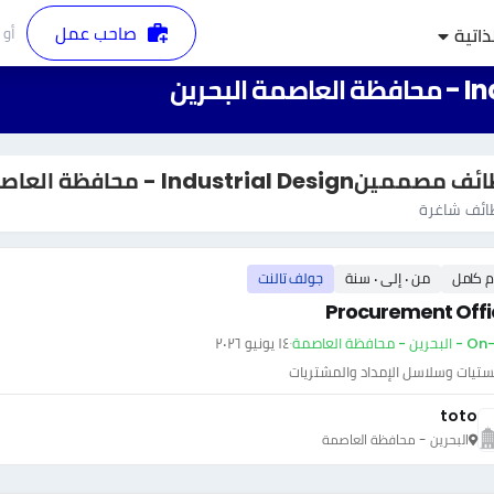
صاحب عمل
أو
ذاتية
ممينIndustrial Design - محافظة العاصمة البحرين
ئف شاغرة
م كامل
من ٠ إلى ٠ سنة
جولف تالنت
Procurement Offi
 - محافظة العاصمة
·
١٤ يونيو ٢٠٢٦
ستيات وسلاسل الإمداد والمشتريات
toto
البحرين - محافظة العاصمة