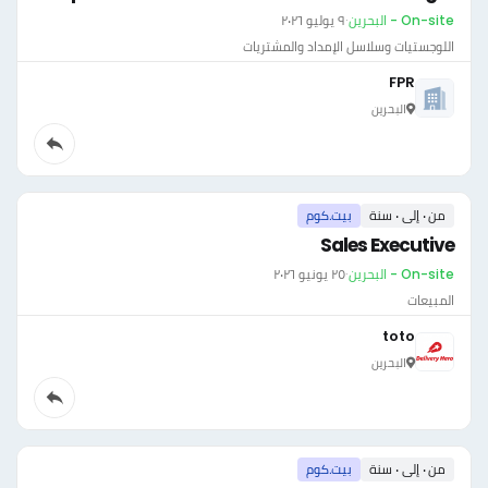
On-site - البحرين
·
٩ يوليو ٢٠٢٦
اللوجستيات وسلاسل الإمداد والمشتريات
FPR
البحرين
من ٠ إلى ٠ سنة
بيت.كوم
Sales Executive
On-site - البحرين
·
٢٥ يونيو ٢٠٢٦
المبيعات
toto
البحرين
من ٠ إلى ٠ سنة
بيت.كوم