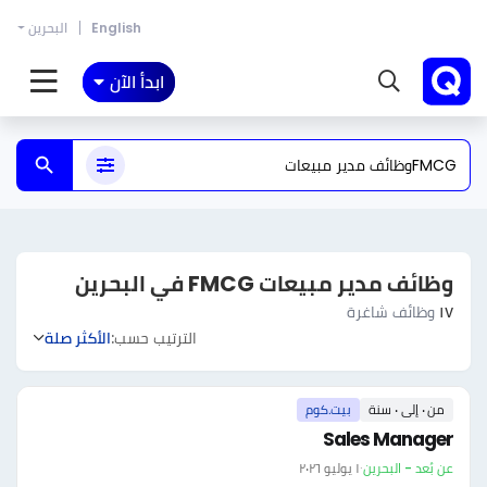
English
البحرين
ابدأ الآن
وظائف مدير مبيعات FMCG في البحرين
١٧
وظائف شاغرة
الترتيب حسب:
الأكثر صلة
من ٠ إلى ٠ سنة
بيت.كوم
Sales Manager
عن بُعد - البحرين
·
١ يوليو ٢٠٢٦