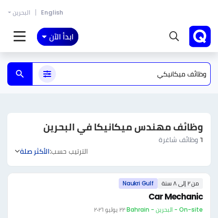
English
البحرين
ابدأ الآن
وظائف مهندس ميكانيكا في البحرين
٦
وظائف شاغرة
الترتيب حسب:
الأكثر صلة
من ٢ إلى ٨ سنة
Naukri Gulf
Car Mechanic
On-site - البحرين - Bahrain
·
٢٢ يوليو ٢٠٢٦