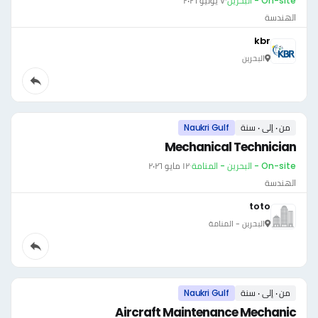
On-site - البحرين
·
٧ يوليو ٢٠٢٦
الهندسة
kbr
البحرين
من ٠ إلى ٠ سنة
Naukri Gulf
Mechanical Technician
On-site - البحرين - المنامة
·
١٢ مايو ٢٠٢٦
الهندسة
toto
البحرين - المنامة
من ٠ إلى ٠ سنة
Naukri Gulf
Aircraft Maintenance Mechanic