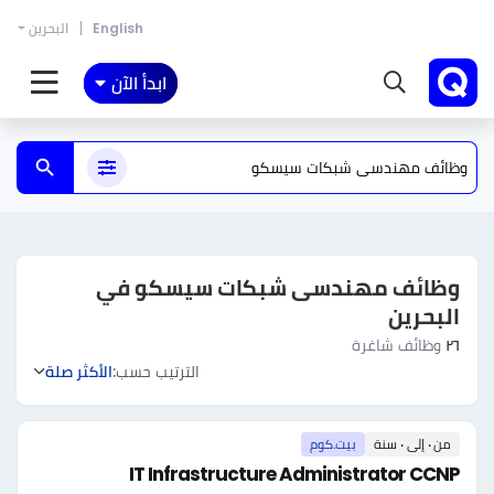
English
البحرين
ابدأ الآن
وظائف مهندسى شبكات سيسكو في
البحرين
٢٦
وظائف شاغرة
الترتيب حسب:
الأكثر صلة
من ٠ إلى ٠ سنة
بيت.كوم
IT Infrastructure Administrator CCNP