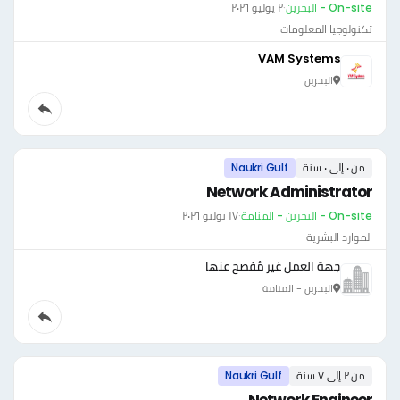
On-site - البحرين
·
٢ يوليو ٢٠٢٦
تكنولوجيا المعلومات
VAM Systems
البحرين
من ٠ إلى ٠ سنة
Naukri Gulf
Network Administrator
On-site - البحرين - المنامة
·
١٧ يوليو ٢٠٢٦
الموارد البشرية
جهة العمل غير مُفصح عنها
البحرين - المنامة
من ٢ إلى ٧ سنة
Naukri Gulf