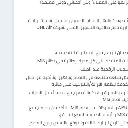
ّز كلياً على العملاء" وكن أخصائي دولي معتمد!
رة ومكوناتها، الحساب الدقيق وتسجيل وتحديث بيانات
الطائرة والمحركات في برنامج ERP لضمان استمرارية دعم صلاحية التسجيل الفني لشركة DHL Air
ان تلبية جميع المتطلبات التنظيمية.
ة المنفذة على كل محرك وطائرة في نظام MIS.
جلات الرقمية عند الطلب.
ة لكل قطعة متتبعة في النظام وبراهين وثائقية من خلال
دمة لإظهار الإزالة/الالتركيب على طائرة.
ئرة والمحرك والمكونات يتم جمع حزمة أعمال الصيانة
ظام MIS.
مسؤول عن استلام فحص الهبوط، ومحرك APU والمحركات في نظام MIS. التأكد من وجود جميع
م.
 تاريخ الزيارة التالية والتوقع والفحص ونوع الفحص.