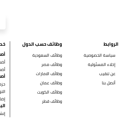
الروابط
وظائف حسب الدول
خد
أصح
سياسة الخصوصية
وظائف السعودية
أضف
إخلاء المسئولية
وظائف مصر
أضف
عن تنقيب
وظائف الامارات
أصح
أتصل بنا
وظائف عمان
حزم
الت
وظائف الكويت
إضا
وظائف قطر
الب
إنش