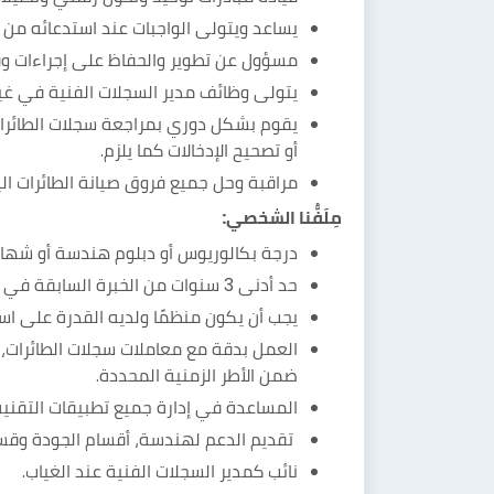
يساعد ويتولى الواجبات عند استدعائه من ق
مسؤول عن تطوير والحفاظ على إجراءات وق
يتولى وظائف مدير السجلات الفنية في غيا
يقوم بشكل دوري بمراجعة سجلات الطائرات
أو تصحيح الإدخالات كما يلزم.
مراقبة وحل جميع فروق صيانة الطائرات الي
مِلَفُّنا الشخصي:
درجة بكالوريوس أو دبلوم هندسة أو شهادة
حد أدنى 3 سنوات من الخبرة السابقة في سجلات صيانة الطائرات.
يجب أن يكون منظمًا ولديه القدرة على است
العمل بدقة مع معاملات سجلات الطائرات،
ضمن الأطر الزمنية المحددة.
المساعدة في إدارة جميع تطبيقات التقنية
تقديم الدعم لهندسة، أقسام الجودة وقسم
نائب كمدير السجلات الفنية عند الغياب.