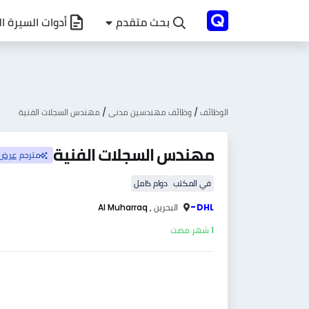
بحث متقدم
أدوات السيرة ال
الوظائف
/
وظائف مهندسين مدنى
/
مهندس السجلات الفنية
مهندس السجلات الفنية
مترجم
عرض 
في المكتب
دوام كامل
-
DHL
البحرين ,
Al Muharraq
1 شهر مضت