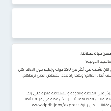
سن حياة عملائنا.
المية الدولية؟
شركة سبقت التسليم عبر الحدود في 1969 وهي الآن نشطة في أكثر من 220 دولة وإقليم حول العالم. هل
ف أنحاء العالم؟ وكلما زاد عدد الأشخاص الذين نربطهم،
كز على الخدمة والجودة والاستدامة قادرة على ربط
ية. وليس فقط لعملائنا، بل لكل عضو في فريقنا أيضاً.
ة www.dpdhl.jobs/express