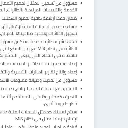
مسؤول عن تسجيل الامتثال لجميع الأعمال 
الخدمة والتنبيهات المرتبطة بالطائرات، ال
ضمان حفظ أرشفة كافية لجميع السجلات الف
مساعدة مدير السجلات الفنية لإكمال الأو
تسجيل الطائرات وتجديد صلاحيتها للطيران.
Upon شراء طائرة جديدة، ستكون مسؤول
الطائرة في نظام MIS مع بي
تناقضات في القطع التي ينبغي التحكم بها أ
إعداد وتقديم المستندات لإعادة تسليم الط
إعداد وإنتاج تقارير الطائرات الشهرية والت
مسؤول عن تحديث وصيانة معلومات الأسطول الف
التنسيق مع خدمات الدعم لبرنامج صيانة نظام MIS لضمان دقة ال
التصرف كمختبر وظيفي للمستخدم أثناء تط
خطوط جوية أخرى.
لإتمام حزمة العمل في نظام MIS.
قيادة مبادرات توحيد وتحوّل رقمي وتحليلا