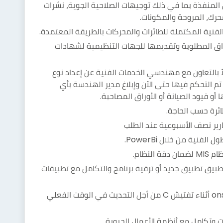
المنفذة بما في ذلك توجيهات الصلاحية الجوية، نشرات
محرك، المروحة والمكونات.
نية المكتملة للطائرات والمحركات بالطريقة المعتمدة.
راق المطلوبة وتقديمها للجهات التنظيمية لشهادات
اً بالتعاون مع مهندسي الخدمات الفنية عن إعداد نوع
ان القطع التي تم التحكم فيها حتى الآن وإبلاغ مدير الهندسة بأي
و قيود الصيانة أو الأوراق المصاحبة.
ائرة حسب الحاجة.
قارير نصف الأسبوعية عند الطلب
نية من خلال PowerBi.
نظام.
بيق تطبيق جديد أو ترقية برنامج والتكامل مع تطبيقات
سيتم تعيينك كممثل للسجلات الفنية onsite أثناء تفتيش C من أجل التحديث في الوقت الفعلي
ت وتكامل مع أنظمة الأعمال الحيوية.